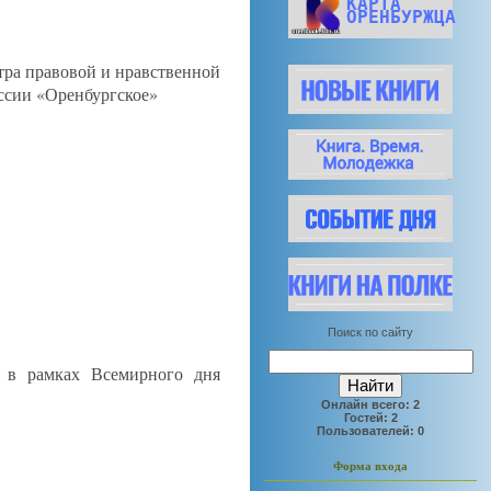
КАРТА
ОРЕНБУРЖЦА
тра правовой и нравственной
ссии «Оренбургское»
Поиск по сайту
ы в рамках Всемирного дня
Онлайн всего:
2
Гостей:
2
Пользователей:
0
Форма входа