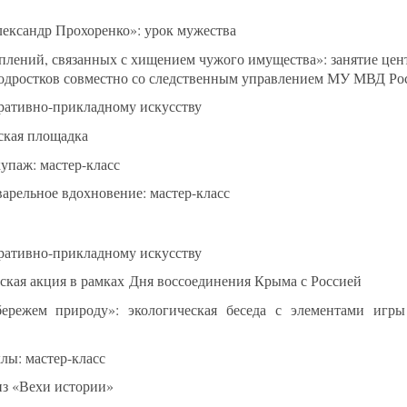
ександр Прохоренко»: урок мужества
лений, связанных с хищением чужого имущества»: занятие цен
 подростков совместно со следственным управлением МУ МВД Ро
ративно-прикладному искусству
ская площадка
упаж: мастер-класс
арельное вдохновение: мастер-класс
ративно-прикладному искусству
ская акция в рамках Дня воссоединения Крыма с Россией
ережем природу»: экологическая беседа с элементами игр
лы: мастер-класс
из «Вехи истории»