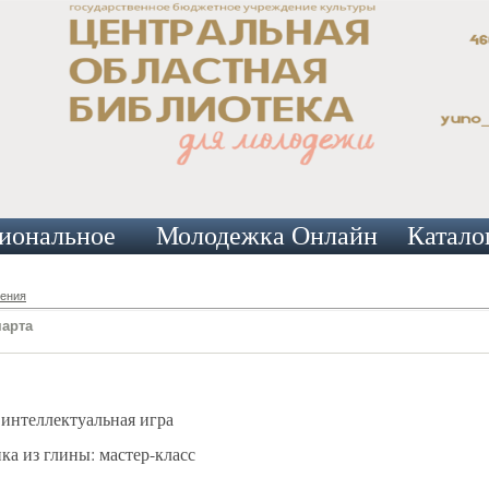
иональное
Молодежка Онлайн
Катало
ения
марта
интеллектуальная игра
ка из глины: мастер-класс