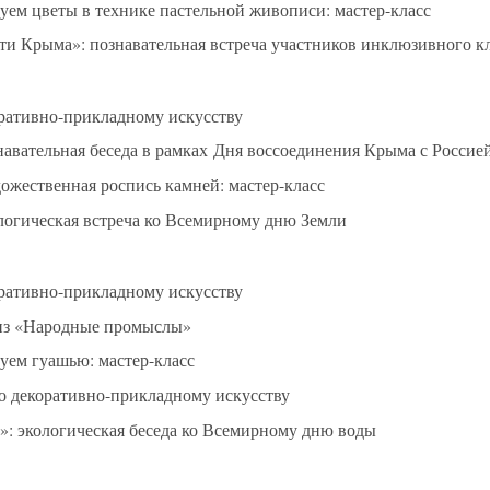
уем цветы в технике пастельной живописи: мастер-класс
ти Крыма»: познавательная встреча участников инклюзивного к
ративно-прикладному искусству
авательная беседа в рамках Дня воссоединения Крыма с Россие
ожественная роспись камней: мастер-класс
ологическая встреча ко Всемирному дню Земли
ративно-прикладному искусству
из «Народные промыслы»
уем гуашью: мастер-класс
о декоративно-прикладному искусству
о»: экологическая беседа ко Всемирному дню воды