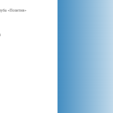
луба «Позитив»
й