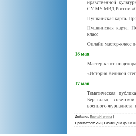
нравственной культур
СУ МУ МВД России «О
Пушкинская карта. Пр
Пушкинская карта. П
класс
Онлайн мастер-класс п
16 мая
Мастер-класс по декор
«История Великой степ
17 мая
Тематическая публи
Берггольц, советской
военного журналиста, 
Добавил
:
ЕленаИгонина
|
Просмотров
:
263
|
Размещено до
: 08.0